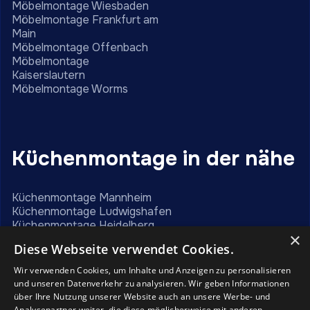
Möbelmontage Wiesbaden
Möbelmontage Frankfurt am
Main
Möbelmontage Offenbach
Möbelmontage
Kaiserslautern
Möbelmontage Worms
Küchenmontage in der nähe
Küchenmontage Mannheim
Küchenmontage Ludwigshafen
Küchenmontage Heidelberg
×
Küchenmontage Frankfurt am Main
Diese Webseite verwendet Cookies.
Küchenmontage Karlsruhe
Küchenmontage Darmstadt
Wir verwenden Cookies, um Inhalte und Anzeigen zu personalisieren
Küchenmontage Mainz
und unseren Datenverkehr zu analysieren. Wir geben Informationen
Küchenmontage Wiesbaden
über Ihre Nutzung unserer Website auch an unsere Werbe- und
Küchenmontage Offenbach
Analysepartner weiter, die diese möglicherweise mit anderen